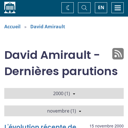
Accueil
Basculer
Togg
EN
Changez
la
navi
recherche
de
thème
Accueil
David Amirault
David Amirault -
Dernières parutions
2000 (1)
novembre (1)
L'évolution récente de
15 novembre 2000