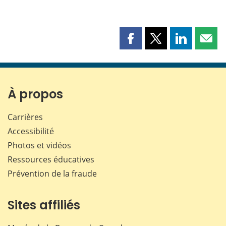
Partager
Partager
Partager
Part
cette
cette
cette
cette
page
page
page
page
sur
sur
sur
par
Facebook
X
LinkedIn
courr
À propos
Carrières
Accessibilité
Photos et vidéos
Ressources éducatives
Prévention de la fraude
Sites affiliés