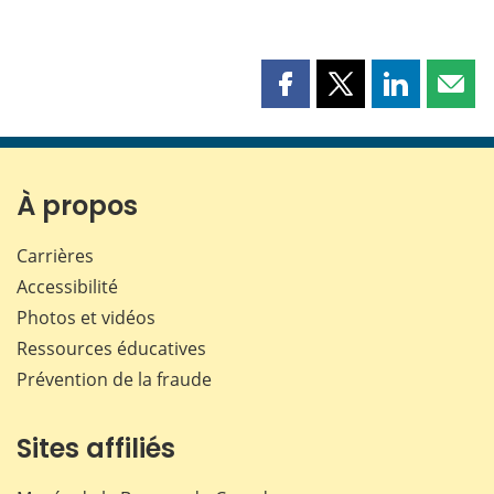
Partager
Partager
Partager
Part
cette
cette
cette
cette
page
page
page
page
sur
sur
sur
par
Facebook
X
LinkedIn
courr
À propos
Carrières
Accessibilité
Photos et vidéos
Ressources éducatives
Prévention de la fraude
Sites affiliés