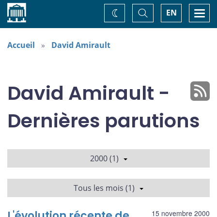
Accueil
Basculer
Togg
EN
Changez
la
navi
recherche
de
thème
Accueil
David Amirault
David Amirault -
Dernières parutions
2000 (1)
Tous les mois (1)
L'évolution récente de
15 novembre 2000