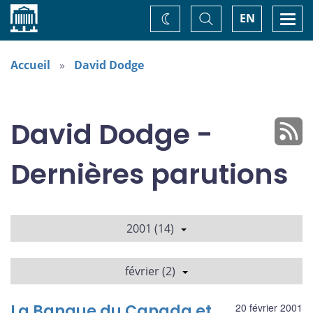
Accueil
Basculer
Togg
EN
Changez
la
navi
recherche
de
thème
Accueil
David Dodge
David Dodge -
Dernières parutions
2001 (14)
février (2)
La Banque du Canada et
20 février 2001