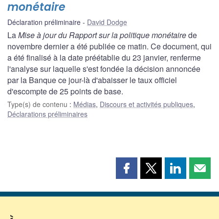
monétaire
Déclaration préliminaire
David Dodge
La
Mise à jour du Rapport sur la politique monétaire
de
novembre dernier a été publiée ce matin. Ce document, qui
a été finalisé à la date préétablie du 23 janvier, renferme
l'analyse sur laquelle s'est fondée la décision annoncée
par la Banque ce jour-là d'abaisser le taux officiel
d'escompte de 25 points de base.
Type(s) de contenu
:
Médias
,
Discours et activités publiques
,
Déclarations préliminaires
Partager
Partager
Partager
Part
cette
cette
cette
cette
page
page
page
page
sur
sur
sur
par
Facebook
X
LinkedIn
courr