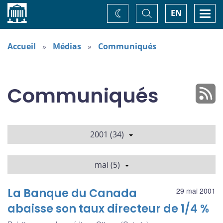
Accueil
Basculer
Togg
EN
Changez
la
navi
recherche
de
thème
Accueil
Médias
Communiqués
Communiqués
2001 (34)
mai (5)
La Banque du Canada
29 mai 2001
abaisse son taux directeur de 1/4 %