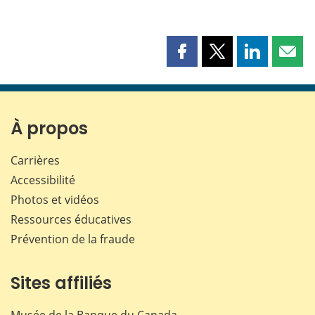
Partager
Partager
Partager
Part
cette
cette
cette
cette
page
page
page
page
sur
sur
sur
par
Facebook
X
LinkedIn
courr
À propos
Carrières
Accessibilité
Photos et vidéos
Ressources éducatives
Prévention de la fraude
Sites affiliés