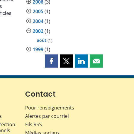
2006
(3)
s
2005
(1)
ticles
2004
(1)
2002
(1)
août
(1)
1999
(1)
Partager
Partager
Partager
Partager
cette
cette
cette
cette
page
page
page
page
sur
sur
sur
par
Facebook
X
LinkedIn
courriel
Contact
Pour renseignements
s
Alertes par courriel
tection
Fils RSS
nnels
Médias sociaux