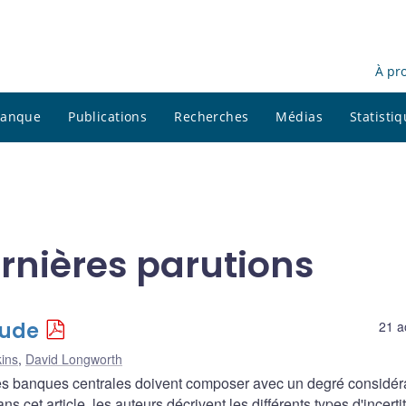
À pr
 banque
Publications
Recherches
Médias
Statisti
ernières parutions
tude
21 a
ins
,
David Longworth
, les banques centrales doivent composer avec un degré considér
s cet article, les auteurs décrivent les différents types d'incerti