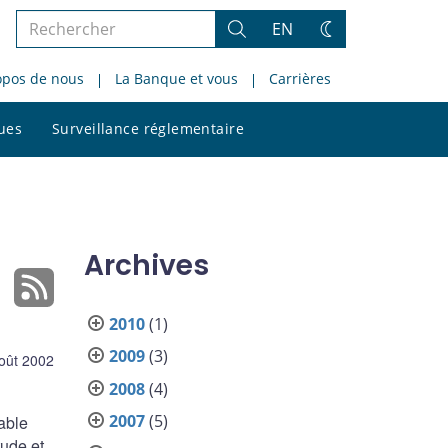
Rechercher
EN
Rechercher
Changez
dans
de
opos de nous
La Banque et vous
Carrières
le
thème
site
Rechercher
ques
Surveillance réglementaire
dans
le
site
Archives
2010
(1)
2009
(3)
oût 2002
2008
(4)
2007
(5)
able
tude et