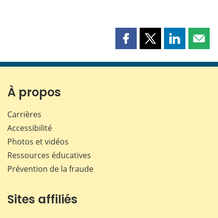
Partager
Partager
Partager
Part
cette
cette
cette
cette
page
page
page
page
sur
sur
sur
par
Facebook
X
LinkedIn
courr
À propos
Carrières
Accessibilité
Photos et vidéos
Ressources éducatives
Prévention de la fraude
Sites affiliés