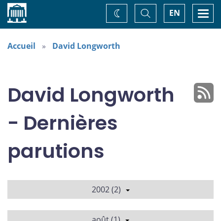
Accueil
Basculer
Togg
EN
Changez
la
navi
recherche
de
thème
Accueil
David Longworth
David Longworth
- Dernières
parutions
2002 (2)
août (1)