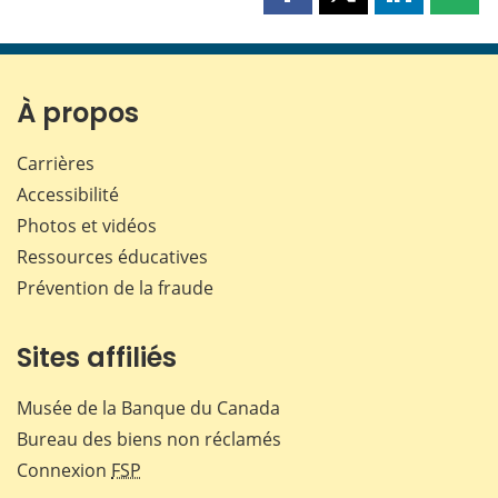
Partager
Partager
Partager
Part
cette
cette
cette
cette
page
page
page
page
sur
sur
sur
par
Facebook
X
LinkedIn
courr
À propos
Carrières
Accessibilité
Photos et vidéos
Ressources éducatives
Prévention de la fraude
Sites affiliés
Musée de la Banque du Canada
Bureau des biens non réclamés
Connexion
FSP