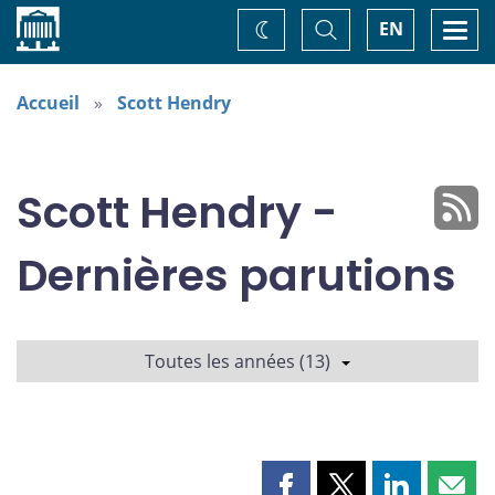
Accueil
Basculer
Togg
EN
Changez
la
navi
recherche
de
thème
Accueil
Scott Hendry
Scott Hendry -
Dernières parutions
Toutes les années (13)