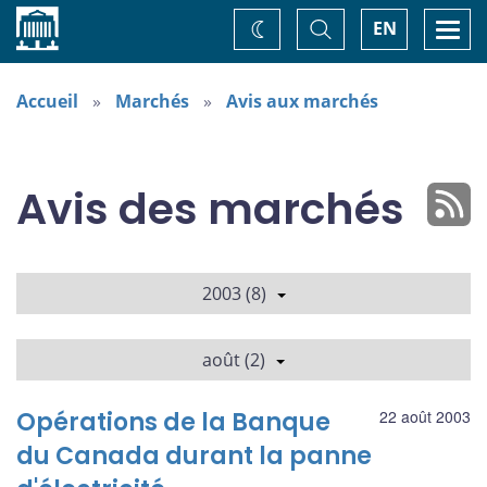
Accueil
Basculer
Togg
EN
Changez
la
navi
recherche
de
thème
Accueil
Marchés
Avis aux marchés
Avis des marchés
2003 (8)
août (2)
Opérations de la Banque
22 août 2003
du Canada durant la panne