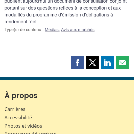
publient aujourd'hui un document de consultation conjoint
portant sur des questions reliées à la conception et aux
modalités du programme d'émission d'obligations à
rendement réel.
Type(s) de contenu
:
Médias
,
Avis aux marchés
Partager
Partager
Partager
Part
cette
cette
cette
cette
page
page
page
page
sur
sur
sur
par
Facebook
X
LinkedIn
courr
À propos
Carrières
Accessibilité
Photos et vidéos