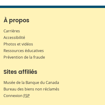
cette
cette
cette
cette
page
page
page
page
sur
sur
sur
par
Facebook
X
LinkedIn
courr
À propos
Carrières
Accessibilité
Photos et vidéos
Ressources éducatives
Prévention de la fraude
Sites affiliés
Musée de la Banque du Canada
Bureau des biens non réclamés
Connexion
FSP