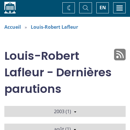
Accueil
Basculer
Togg
EN
Changez
la
navi
recherche
de
thème
Accueil
Louis-Robert Lafleur
Louis-Robert
Lafleur - Dernières
parutions
2003 (1)
août (1)