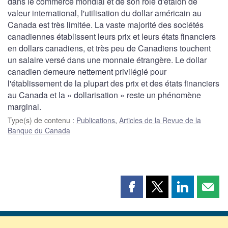
dans le commerce mondial et de son rôle d'étalon de
valeur international, l'utilisation du dollar américain au
Canada est très limitée. La vaste majorité des sociétés
canadiennes établissent leurs prix et leurs états financiers
en dollars canadiens, et très peu de Canadiens touchent
un salaire versé dans une monnaie étrangère. Le dollar
canadien demeure nettement privilégié pour
l'établissement de la plupart des prix et des états financiers
au Canada et la « dollarisation » reste un phénomène
marginal.
Type(s) de contenu
:
Publications
,
Articles de la Revue de la
Banque du Canada
Partager
Partager
Partager
Part
cette
cette
cette
cette
page
page
page
page
sur
sur
sur
par