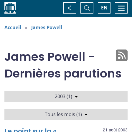
Accueil
Basculer
Togg
EN
Changez
la
navi
recherche
de
thème
Accueil
James Powell
James Powell -
Dernières parutions
2003 (1)
Tous les mois (1)
Le point sur la «
21 août 2003