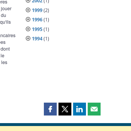
2002
(1)
ères
 jouer
1999
(2)
 du
1996
(1)
qu'ils
1995
(1)
ancaires
1994
(1)
ées
 dont
 le
 les
Partager
Partager
Partager
Partager
cette
cette
cette
cette
page
page
page
page