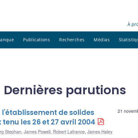
À pr
 banque
Publications
Recherches
Médias
Statisti
- Dernières parutions
 l'établissement de solides
21 novem
enu les 26 et 27 avril 2004
rg Stephan
,
James Powell
,
Robert Lafrance
,
James Haley