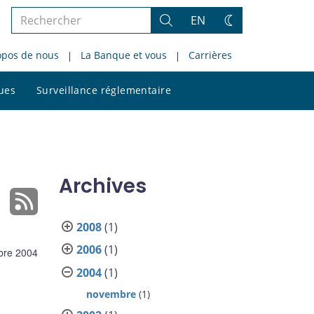
Rechercher
EN
Rechercher
Changez
dans
de
opos de nous
La Banque et vous
Carrières
le
thème
site
Rechercher
ques
Surveillance réglementaire
dans
le
site
Archives
2008
(1)
2006
(1)
bre 2004
2004
(1)
novembre
(1)