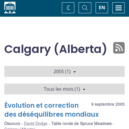
Accueil
Basculer
Togg
EN
Changez
la
navi
recherche
de
thème
Calgary (Alberta)
2005 (1)
Tous les mois (1)
Évolution et correction
9 septembre 2005
des déséquilibres mondiaux
Discours
David Dodge
Table ronde de Spruce Meadows
Calgary (Alberta)