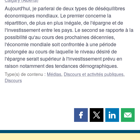
Aujourd'hui, je parlerai de deux types de déséquilibres
économiques mondiaux. Le premier concerne la
répartition, de plus en plus inégale, de l'épargne et de
l'investissement entre les pays. Le second se rapporte à la
possibilité qu'au cours des prochaines décennies,
l'économie mondiale soit confrontée à une période
prolongée au cours de laquelle le niveau désiré de
l'épargne serait supérieur à l'investissement prévu en
raison notamment des tendances démographiques.
Type(s) de contenu
:
Médias
,
Discours et activités publiques
,
Discours
Partager
Partager
Partager
Part
cette
cette
cette
cette
page
page
page
page
sur
sur
sur
par