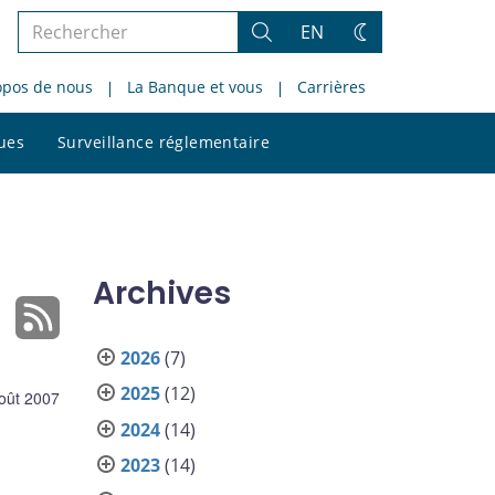
Rechercher
EN
Rechercher
Changez
dans
de
opos de nous
La Banque et vous
Carrières
le
thème
site
Rechercher
ques
Surveillance réglementaire
dans
le
site
Archives
2026
(7)
2025
(12)
oût 2007
2024
(14)
2023
(14)