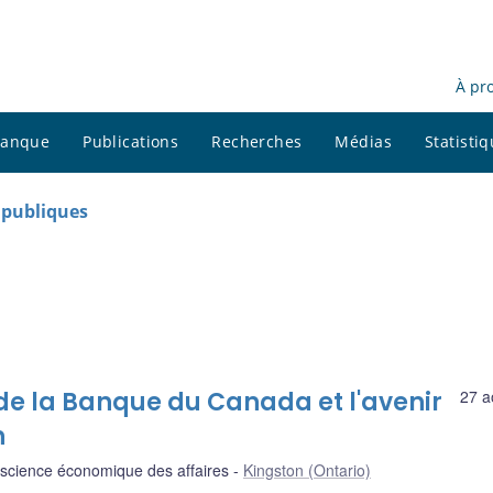
À pr
 banque
Publications
Recherches
Médias
Statisti
s publiques
e la Banque du Canada et l'avenir
27 a
n
 science économique des affaires
Kingston (Ontario)