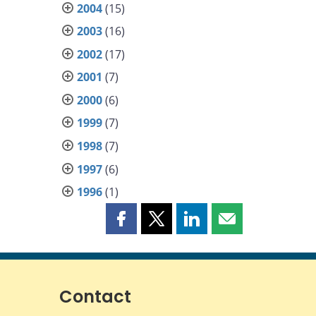
2004
(15)
2003
(16)
2002
(17)
2001
(7)
2000
(6)
1999
(7)
1998
(7)
1997
(6)
1996
(1)
Partager
Partager
Partager
Partager
cette
cette
cette
cette
page
page
page
page
sur
sur
sur
par
Facebook
X
LinkedIn
courriel
Contact