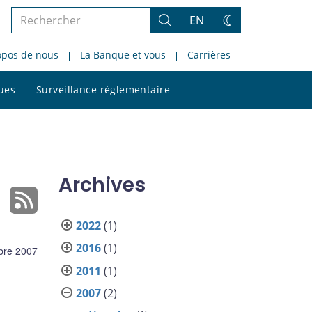
Rechercher
EN
Rechercher
Changez
dans
de
opos de nous
La Banque et vous
Carrières
le
thème
site
Rechercher
ques
Surveillance réglementaire
dans
le
site
Archives
2022
(1)
2016
(1)
bre 2007
2011
(1)
2007
(2)