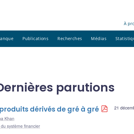
À pr
 banque
Publications
Recherches
Médias
Statisti
ernières parutions
produits dérivés de gré à gré
21 décem
ha Khan
e du système financier