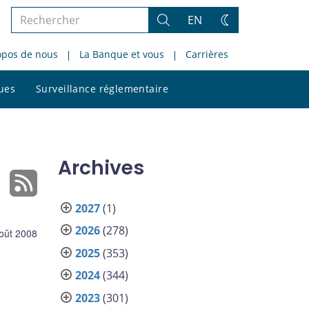
Rechercher
EN
Rechercher
Changez
dans
de
opos de nous
La Banque et vous
Carrières
le
thème
site
Rechercher
ques
Surveillance réglementaire
dans
le
site
Archives
2027
(1)
2026
(278)
oût 2008
2025
(353)
2024
(344)
2023
(301)