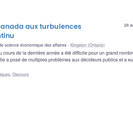
 Canada aux turbulences
26 a
ntinu
de science économique des affaires
Kingston (Ontario)
u cours de la dernière année a été difficile pour un grand nomb
; elle a posé de multiples problèmes aux décideurs publics et a e
liques
,
Discours