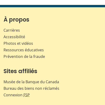
cette
cette
cette
cette
page
page
page
page
sur
sur
sur
par
Facebook
X
LinkedIn
courr
À propos
Carrières
Accessibilité
Photos et vidéos
Ressources éducatives
Prévention de la fraude
Sites affiliés
Musée de la Banque du Canada
Bureau des biens non réclamés
Connexion
FSP