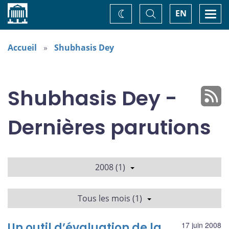
Accueil
Basculer
Togg
EN
Changez
la
navi
recherche
de
thème
Accueil
Shubhasis Dey
Shubhasis Dey -
Dernières parutions
2008 (1)
Tous les mois (1)
Un outil d’évaluation de la
17 juin 2008