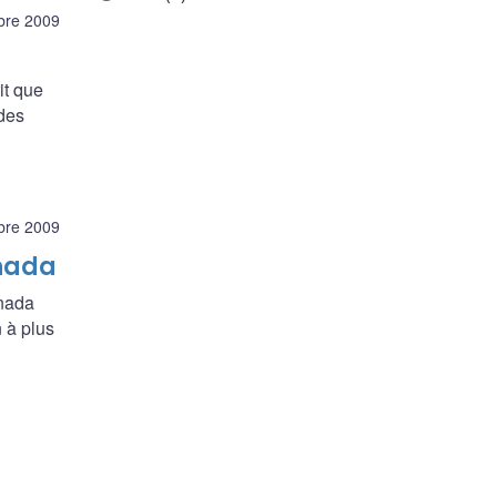
bre 2009
it que
 des
bre 2009
anada
anada
 à plus