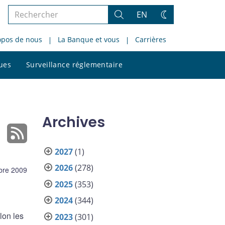
Rechercher
EN
Rechercher
Changez
dans
de
opos de nous
La Banque et vous
Carrières
le
thème
site
Rechercher
ques
Surveillance réglementaire
dans
le
site
Archives
2027
(1)
2026
(278)
bre 2009
2025
(353)
2024
(344)
lon les
2023
(301)