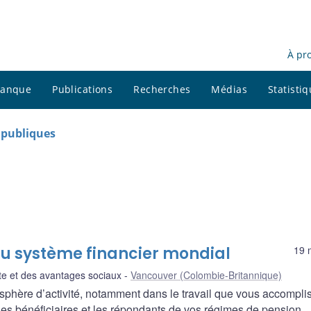
À pr
 banque
Publications
Recherches
Médias
Statisti
s publiques
 du système financier mondial
19 
aite et des avantages sociaux
Vancouver (Colombie-Britannique)
 sphère d’activité, notamment dans le travail que vous accompli
es bénéficiaires et les répondants de vos régimes de pension.