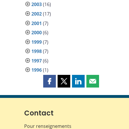
2003
(16)
2002
(17)
2001
(7)
2000
(6)
1999
(7)
1998
(7)
1997
(6)
1996
(1)
Partager
Partager
Partager
Partager
cette
cette
cette
cette
page
page
page
page
sur
sur
sur
par
Facebook
X
LinkedIn
courriel
Contact
Pour renseignements