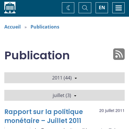
Accueil
Basculer
Togg
EN
Changez
la
navi
recherche
de
thème
Accueil
Publications
Publication
2011 (44)
juillet (3)
Rapport sur la politique
20 juillet 2011
monétaire – Juillet 2011