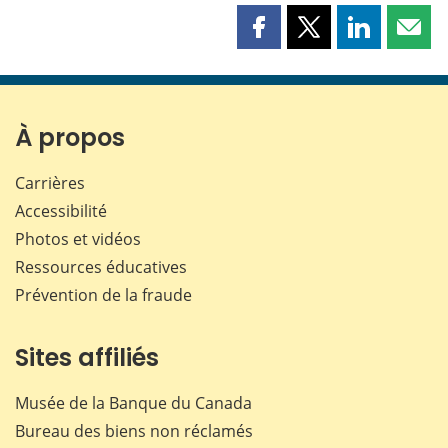
Partager
Partager
Partager
Part
cette
cette
cette
cette
page
page
page
page
sur
sur
sur
par
Facebook
X
LinkedIn
courr
À propos
Carrières
Accessibilité
Photos et vidéos
Ressources éducatives
Prévention de la fraude
Sites affiliés
Musée de la Banque du Canada
Bureau des biens non réclamés