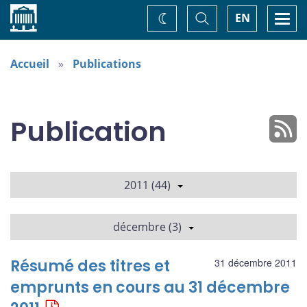
Accueil
Basculer
Togg
EN
Changez
la
navi
recherche
de
thème
Accueil
Publications
Publication
2011 (44)
décembre (3)
Résumé des titres et
31 décembre 2011
emprunts en cours au 31 décembre