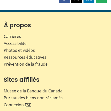
Partager
Partager
Partager
Part
cette
cette
cette
cette
page
page
page
page
sur
sur
sur
par
Facebook
X
LinkedIn
courr
À propos
Carrières
Accessibilité
Photos et vidéos
Ressources éducatives
Prévention de la fraude
Sites affiliés
Musée de la Banque du Canada
Bureau des biens non réclamés
Connexion
FSP