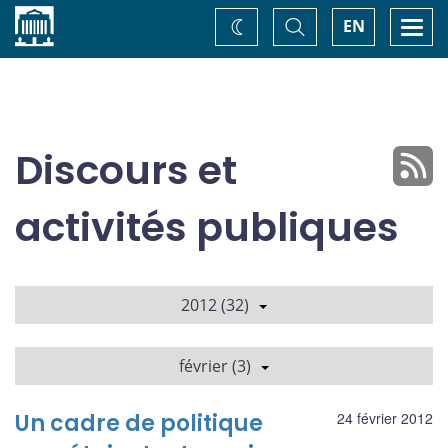
Accueil
Basculer
Togg
EN
Changez
la
navi
recherche
de
thème
Discours et
activités publiques
2012 (32)
février (3)
Un cadre de politique
24 février 2012