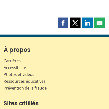
Partager
Partager
Partager
Part
cette
cette
cette
cette
page
page
page
page
sur
sur
sur
par
Facebook
X
LinkedIn
courr
À propos
Carrières
Accessibilité
Photos et vidéos
Ressources éducatives
Prévention de la fraude
Sites affiliés