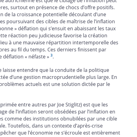
e autrichienne est que le ciblage de l’inflation peut
res, surtout en présence de chocs d’offre positifs.
 de la croissance potentielle découlant d’une
es poursuivant des cibles de maîtrise de l’inflation
bonne » déflation qui s’ensuit en abaissant les taux
ette réaction peu judicieuse favorise la création
lieu à une mauvaise répartition intertemporelle des
bres au fil du temps. Ces derniers finissent par
3
e déflation « néfaste »
.
e laisse entendre que la conduite de la politique
ctée d’une gestion macroprudentielle plus large. En
s problèmes actuels est une solution dictée par le
imée entre autres par Joe Stiglitz) est que les
e de l’inflation seront obsédées par l’inflation en
tes comme des institutions obnubilées par une cible
ule. Toutefois, dans un contexte d’après-crise
pêcher que l’économie ne s’écroule est entièrement