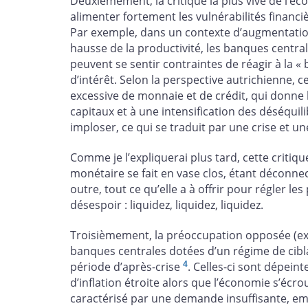
Deuxièmement, la critique la plus vive de l’écol
alimenter fortement les vulnérabilités financiè
Par exemple, dans un contexte d’augmentation
hausse de la productivité, les banques central
peuvent se sentir contraintes de réagir à la « 
d’intérêt. Selon la perspective autrichienne, c
excessive de monnaie et de crédit, qui donne 
capitaux et à une intensification des déséquili
imploser, ce qui se traduit par une crise et un
Comme je l’expliquerai plus tard, cette critiqu
monétaire se fait en vase clos, étant déconne
outre, tout ce qu’elle a à offrir pour régler le
désespoir : liquidez, liquidez, liquidez.
Troisièmement, la préoccupation opposée (expr
banques centrales dotées d’un régime de ciblag
4
période d’après-crise
. Celles-ci sont dépein
d’inflation étroite alors que l’économie s’écro
caractérisé par une demande insuffisante, em