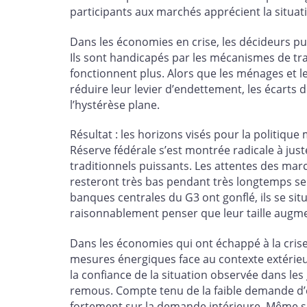
participants aux marchés apprécient la situat
Dans les économies en crise, les décideurs pub
Ils sont handicapés par les mécanismes de tra
fonctionnent plus. Alors que les ménages et 
réduire leur levier d’endettement, les écart
l’hystérèse plane.
Résultat : les horizons visés pour la politiq
Réserve fédérale s’est montrée radicale à jus
traditionnels puissants. Les attentes des marc
resteront très bas pendant très longtemps s
banques centrales du G3 ont gonflé, ils se si
raisonnablement penser que leur taille augm
Dans les économies qui ont échappé à la cris
mesures énergiques face au contexte extérieur 
la confiance de la situation observée dans les
remous. Compte tenu de la faible demande d’
fortement sur la demande intérieure. Même si