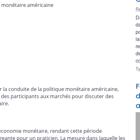
ue monétaire américaine
Re
D
d
p
l
r
d
c
T
F
r la conduite de la politique monétaire américaine,
d
et des participants aux marchés pour discuter des
ire.
a
 l’économie monétaire, rendant cette période
igeante pour un praticien. La mesure dans laquelle les