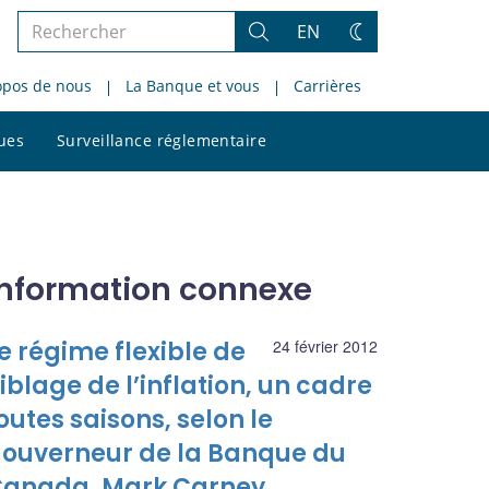
Rechercher
EN
Rechercher
Changez
dans
de
opos de nous
La Banque et vous
Carrières
le
thème
site
Rechercher
ques
Surveillance réglementaire
dans
le
site
Information connexe
e régime flexible de
24 février 2012
iblage de l’inflation, un cadre
outes saisons, selon le
ouverneur de la Banque du
anada, Mark Carney