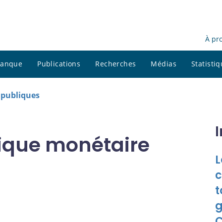
À pr
 banque
Publications
Recherches
Médias
Statisti
s publiques
tique monétaire
L
c
t
g
C