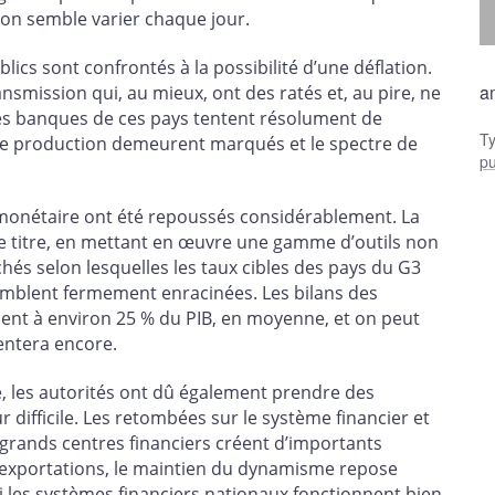
ion semble varier chaque jour.
lics sont confrontés à la possibilité d’une déflation.
a
nsmission qui, au mieux, ont des ratés et, au pire, ne
les banques de ces pays tentent résolument de
T
s de production demeurent marqués et le spectre de
pu
ue monétaire ont été repoussés considérablement. La
te titre, en mettant en œuvre une gamme d’outils non
hés selon lesquelles les taux cibles des pays du G3
emblent fermement enracinées. Les bilans des
tuent à environ 25 % du PIB, en moyenne, et on peut
entera encore.
e, les autorités ont dû également prendre des
difficile. Les retombées sur le système financier et
 grands centres financiers créent d’importants
exportations, le maintien du dynamisme repose
 les systèmes financiers nationaux fonctionnent bien,