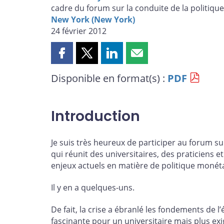
cadre du forum sur la conduite de la politiq
New York (New York)
24 février 2012
Partager
Partager
Partager
Partager
cette
cette
cette
cette
Disponible en format(s) :
PDF
page
page
page
page
sur
sur
sur
par
Facebook
X
LinkedIn
courriel
Introduction
Je suis très heureux de participer au forum su
qui réunit des universitaires, des praticiens 
enjeux actuels en matière de politique monéta
Il y en a quelques-uns.
De fait, la crise a ébranlé les fondements de
fascinante pour un universitaire mais plus ex