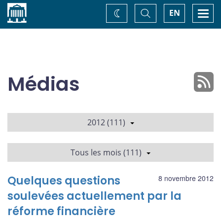
Accueil
Basculer
Togg
EN
Changez
la
navi
recherche
de
thème
Médias
2012 (111)
Tous les mois (111)
Quelques questions
8 novembre 2012
soulevées actuellement par la
réforme financière