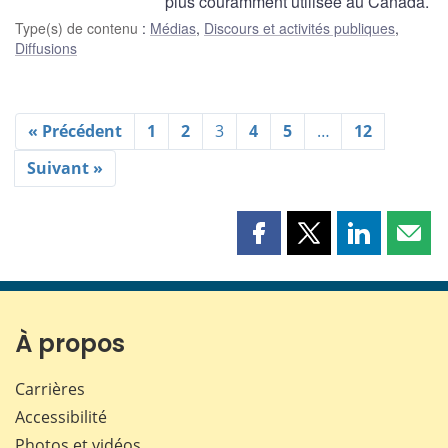
plus couramment utilisée au Canada.
Type(s) de contenu
:
Médias
,
Discours et activités publiques
,
Diffusions
« Précédent
1
2
3
4
5
…
12
Suivant »
Partager
Partager
Partager
Part
cette
cette
cette
cette
page
page
page
page
sur
sur
sur
par
Facebook
X
LinkedIn
courr
À propos
Carrières
Accessibilité
Photos et vidéos