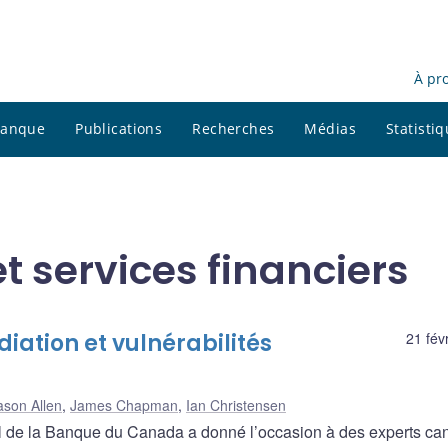
À pr
 banque
Publications
Recherches
Médias
Statisti
et services financiers
iation et vulnérabilités
21 fév
ason Allen
,
James Chapman
,
Ian Christensen
l de la Banque du Canada a donné l’occasion à des experts ca