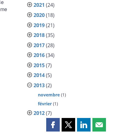
Ce
2021
(24)
même
2020
(18)
2019
(21)
2018
(35)
2017
(28)
2016
(34)
2015
(7)
2014
(5)
2013
(2)
novembre
(1)
février
(1)
2012
(7)
Partager
Partager
Partager
Partager
cette
cette
cette
cette