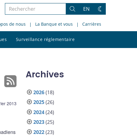
Rechercher
EN
Rechercher
Changez
dans
de
opos de nous
La Banque et vous
Carrières
le
thème
site
Rechercher
ques
Surveillance réglementaire
dans
le
site
Archives
2026
(18)
2025
(26)
rier 2013
2024
(24)
2023
(25)
nadiens
2022
(23)