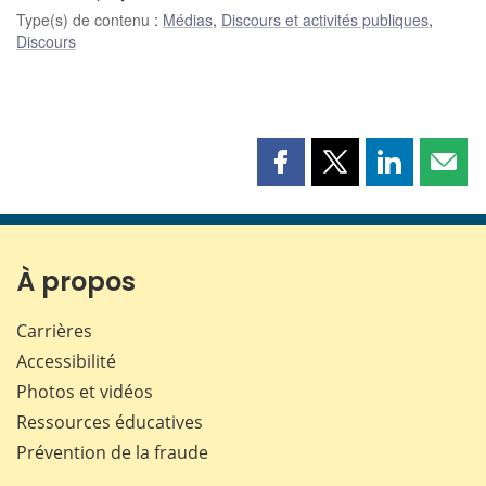
Type(s) de contenu
:
Médias
,
Discours et activités publiques
,
Discours
Partager
Partager
Partager
Part
cette
cette
cette
cette
page
page
page
page
sur
sur
sur
par
Facebook
X
LinkedIn
courr
À propos
Carrières
Accessibilité
Photos et vidéos
Ressources éducatives
Prévention de la fraude