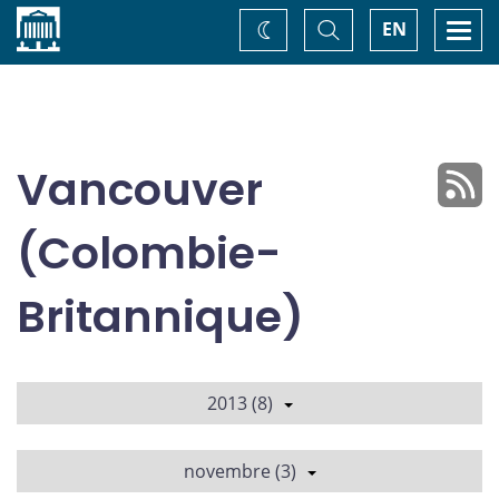
Accueil
Basculer
Togg
EN
Changez
la
navi
recherche
de
thème
Vancouver
(Colombie-
Britannique)
2013 (8)
novembre (3)