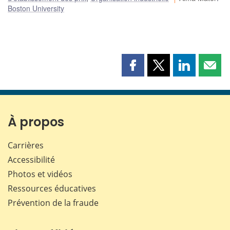
Boston University
Partager
Partager
Partager
Part
cette
cette
cette
cette
page
page
page
page
sur
sur
sur
par
Facebook
X
LinkedIn
courr
À propos
Carrières
Accessibilité
Photos et vidéos
Ressources éducatives
Prévention de la fraude