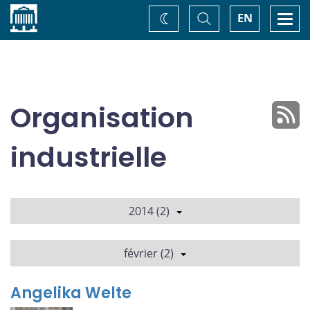
Accueil
Basculer
Togg
EN
Changez
la
navi
recherche
de
thème
Organisation
industrielle
2014 (2)
février (2)
Angelika Welte