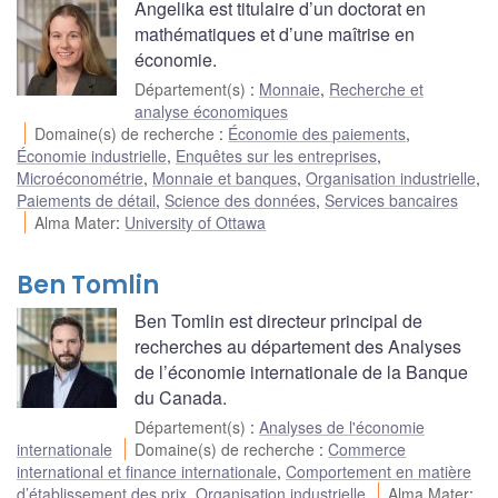
Angelika est titulaire d’un doctorat en
mathématiques et d’une maîtrise en
économie.
Département(s)
:
Monnaie
,
Recherche et
analyse économiques
Domaine(s) de recherche
:
Économie des paiements
,
Économie industrielle
,
Enquêtes sur les entreprises
,
Microéconométrie
,
Monnaie et banques
,
Organisation industrielle
,
Paiements de détail
,
Science des données
,
Services bancaires
Alma Mater
:
University of Ottawa
Ben Tomlin
Ben Tomlin est directeur principal de
recherches au département des Analyses
de l’économie internationale de la Banque
du Canada.
Département(s)
:
Analyses de l'économie
internationale
Domaine(s) de recherche
:
Commerce
international et finance internationale
,
Comportement en matière
d’établissement des prix
,
Organisation industrielle
Alma Mater
: