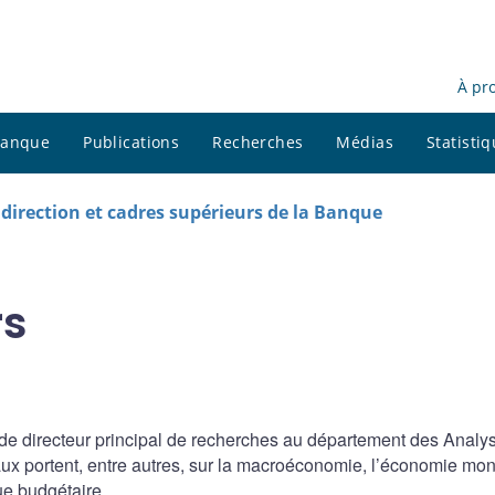
À pr
 banque
Publications
Recherches
Médias
Statisti
 direction et cadres supérieurs de la Banque
rs
de directeur principal de recherches au département des Analy
x portent, entre autres, sur la macroéconomie, l’économie mon
que budgétaire.