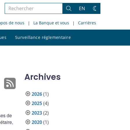
Rechercher
EN
Rechercher
Changez
dans
de
opos de nous
La Banque et vous
Carrières
le
thème
site
Rechercher
ques
Surveillance réglementaire
dans
le
site
Archives
2026
(1)
2025
(4)
2023
(2)
ses de
étaire,
2020
(1)