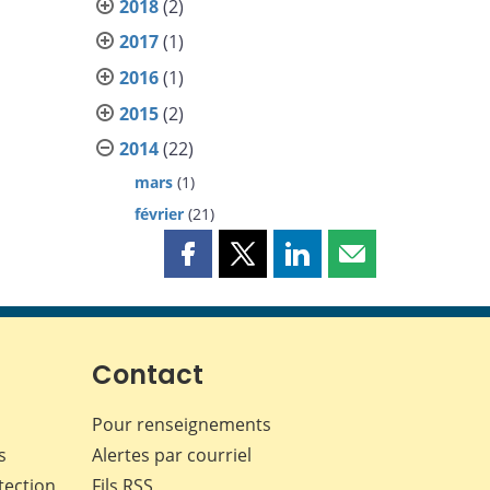
2018
(2)
2017
(1)
2016
(1)
2015
(2)
2014
(22)
mars
(1)
février
(21)
Partager
Partager
Partager
Partager
cette
cette
cette
cette
page
page
page
page
sur
sur
sur
par
Facebook
X
LinkedIn
courriel
Contact
Pour renseignements
s
Alertes par courriel
tection
Fils RSS