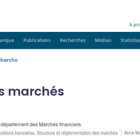
À pr
 banque
Publications
Recherches
Médias
Statisti
cherche
es marchés
 département des Marchés financiers.
rations bancaires
,
Structure et réglementation des marchés
Alma M