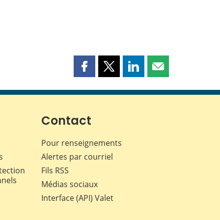
Partager
Partager
Partager
Partager
cette
cette
cette
cette
page
page
page
page
sur
sur
sur
par
Facebook
X
LinkedIn
courriel
Contact
Pour renseignements
s
Alertes par courriel
tection
Fils RSS
nnels
Médias sociaux
Interface (API) Valet