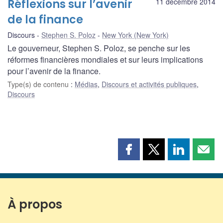
Réflexions sur l’avenir
11 décembre 2014
de la finance
Discours
Stephen S. Poloz
New York (New York)
Le gouverneur, Stephen S. Poloz, se penche sur les
réformes financières mondiales et sur leurs implications
pour l’avenir de la finance.
Type(s) de contenu
:
Médias
,
Discours et activités publiques
,
Discours
Partager
Partager
Partager
Part
cette
cette
cette
cette
page
page
page
page
sur
sur
sur
par
Facebook
X
LinkedIn
courr
À propos