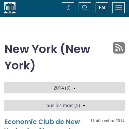
Accueil
Basculer
Togg
EN
Changez
la
navi
recherche
de
thème
New York (New
York)
2014 (5)
Tous les mois (5)
Economic Club de New
11 décembre 2014