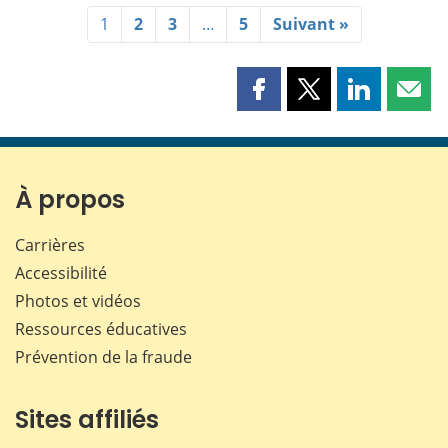
1
2
3
…
5
Suivant »
Partager
Partager
Partager
Part
cette
cette
cette
cette
page
page
page
page
sur
sur
sur
par
Facebook
X
LinkedIn
courr
À propos
Carrières
Accessibilité
Photos et vidéos
Ressources éducatives
Prévention de la fraude
Sites affiliés