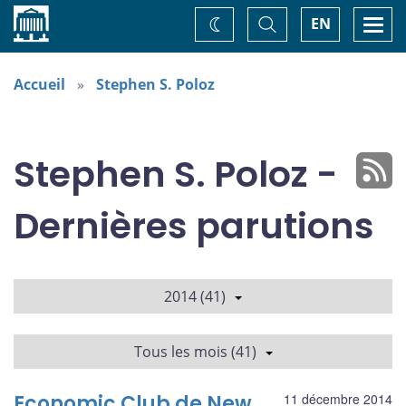
Accueil
Basculer
Togg
EN
Changez
la
navi
recherche
de
thème
Accueil
Stephen S. Poloz
Stephen S. Poloz -
Dernières parutions
2014 (41)
Tous les mois (41)
Economic Club de New
11 décembre 2014