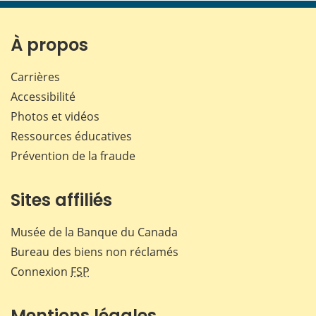
page
page
page
page
sur
sur
sur
par
Facebook
X
LinkedIn
courr
À propos
Carrières
Accessibilité
Photos et vidéos
Ressources éducatives
Prévention de la fraude
Sites affiliés
Musée de la Banque du Canada
Bureau des biens non réclamés
Connexion
FSP
Mentions légales