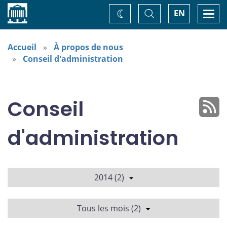
Accueil
Basculer
Togg
EN
Changez
la
navi
recherche
de
thème
Accueil
À propos de nous
Conseil d'administration
Conseil
d'administration
2014 (2)
Tous les mois (2)