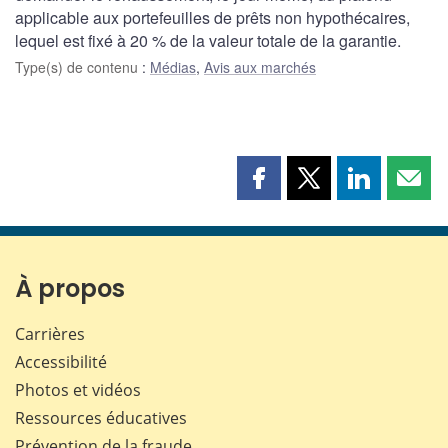
applicable aux portefeuilles de prêts non hypothécaires,
lequel est fixé à 20 % de la valeur totale de la garantie.
Type(s) de contenu
:
Médias
,
Avis aux marchés
Partager
Partager
Partager
Part
cette
cette
cette
cette
page
page
page
page
sur
sur
sur
par
Facebook
X
LinkedIn
courr
À propos
Carrières
Accessibilité
Photos et vidéos
Ressources éducatives
Prévention de la fraude