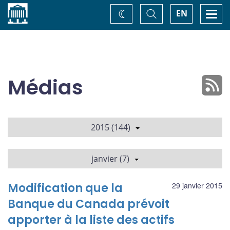
Accueil
Basculer
Togg
EN
Changez
la
navi
recherche
de
thème
Médias
2015 (144)
janvier (7)
Modification que la
29 janvier 2015
Banque du Canada prévoit
apporter à la liste des actifs