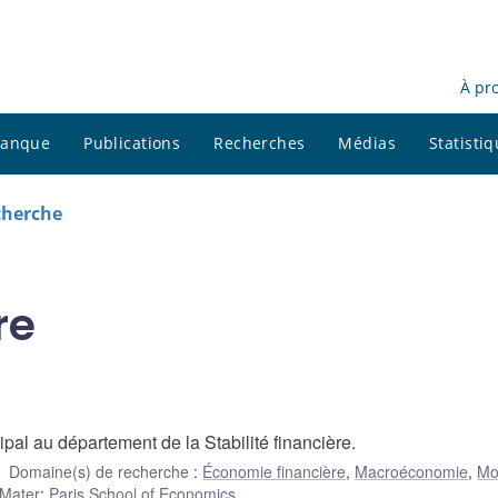
À pr
 banque
Publications
Recherches
Médias
Statisti
cherche
re
ipal au département de la Stabilité financière.
Domaine(s) de recherche
:
Économie financière
,
Macroéconomie
,
Mo
Mater
:
Paris School of Economics