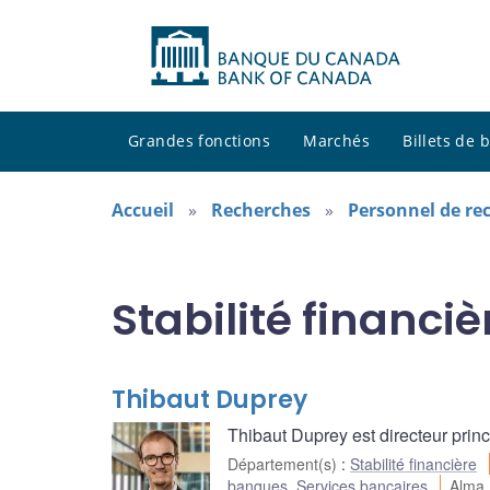
Grandes fonctions
Marchés
Billets de
Accueil
Recherches
Personnel de re
Stabilité financiè
Thibaut Duprey
Thibaut Duprey est directeur princ
Département(s)
:
Stabilité financière
banques
,
Services bancaires
Alma 