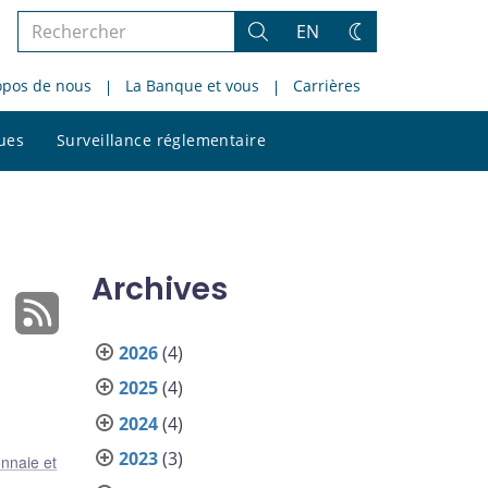
Rechercher
EN
Rechercher
Changez
dans
de
opos de nous
La Banque et vous
Carrières
le
thème
site
Rechercher
ques
Surveillance réglementaire
dans
le
site
Archives
2026
(4)
2025
(4)
2024
(4)
2023
(3)
nnaie et