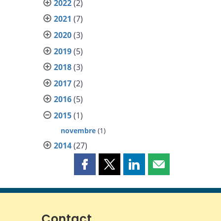
2022
(2)
2021
(7)
2020
(3)
2019
(5)
2018
(3)
2017
(2)
2016
(5)
2015
(1)
novembre
(1)
2014
(27)
Partager
Partager
Partager
Partager
cette
cette
cette
cette
page
page
page
page
sur
sur
sur
par
Facebook
X
LinkedIn
courriel
Contact