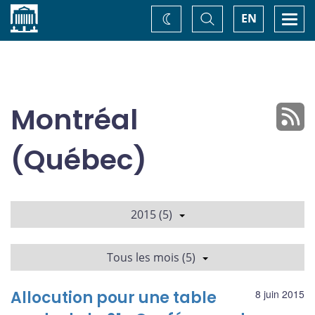
Accueil
Basculer
Togg
EN
Changez
la
navi
recherche
de
thème
Montréal
(Québec)
2015 (5)
Tous les mois (5)
Allocution pour une table
8 juin 2015