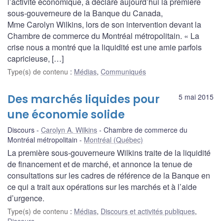
l’activité économique, a déclaré aujourd’hui la première
sous-gouverneure de la Banque du Canada,
Mme Carolyn Wilkins, lors de son intervention devant la
Chambre de commerce du Montréal métropolitain. « La
crise nous a montré que la liquidité est une amie parfois
capricieuse, […]
Type(s) de contenu
:
Médias
,
Communiqués
Des marchés liquides pour
5 mai 2015
une économie solide
Discours
Carolyn A. Wilkins
Chambre de commerce du
Montréal métropolitain
Montréal (Québec)
La première sous-gouverneure Wilkins traite de la liquidité
de financement et de marché, et annonce la tenue de
consultations sur les cadres de référence de la Banque en
ce qui a trait aux opérations sur les marchés et à l’aide
d’urgence.
Type(s) de contenu
:
Médias
,
Discours et activités publiques
,
Discours