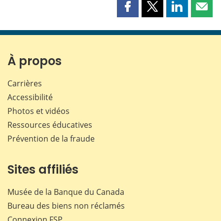
Partager
Partager
Partager
Part
cette
cette
cette
cette
page
page
page
page
sur
sur
sur
par
Facebook
X
LinkedIn
courr
À propos
Carrières
Accessibilité
Photos et vidéos
Ressources éducatives
Prévention de la fraude
Sites affiliés
Musée de la Banque du Canada
Bureau des biens non réclamés
Connexion
FSP