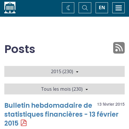
Accueil
Basculer
Togg
EN
Changez
la
navi
recherche
de
thème
Posts
2015 (230)
Tous les mois (230)
Bulletin hebdomadaire de
13 février 2015
statistiques financières - 13 février
2015