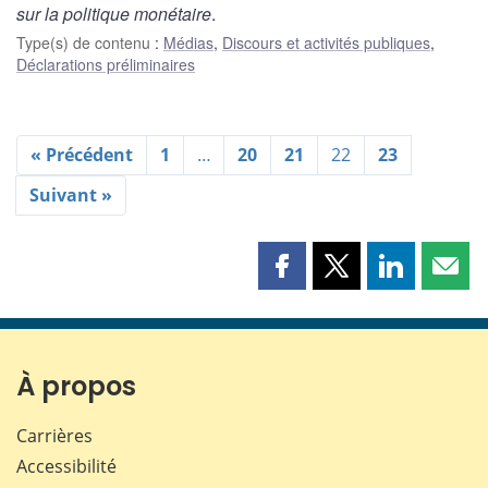
sur la politique monétaire
.
Type(s) de contenu
:
Médias
,
Discours et activités publiques
,
Déclarations préliminaires
« Précédent
1
…
20
21
22
23
Suivant »
Partager
Partager
Partager
Part
cette
cette
cette
cette
page
page
page
page
sur
sur
sur
par
Facebook
X
LinkedIn
courr
À propos
Carrières
Accessibilité