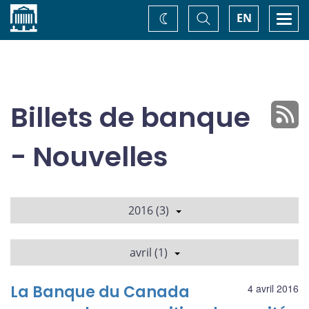
Accueil
Basculer
Togg
EN
Changez
la
navi
recherche
de
thème
Billets de banque
- Nouvelles
2016 (3)
avril (1)
La Banque du Canada
4 avril 2016