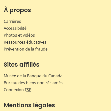
sur
sur
sur
par
Facebook
X
LinkedIn
courr
À propos
Carrières
Accessibilité
Photos et vidéos
Ressources éducatives
Prévention de la fraude
Sites affiliés
Musée de la Banque du Canada
Bureau des biens non réclamés
Connexion
FSP
Mentions légales