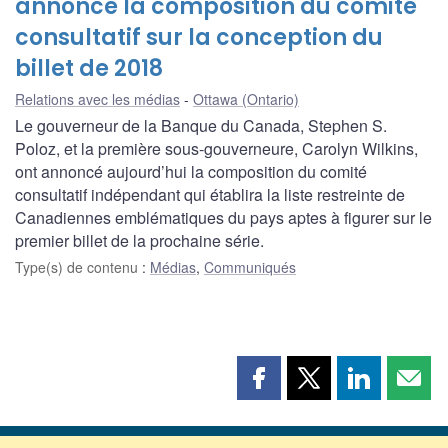
annonce la composition du comité
consultatif sur la conception du
billet de 2018
Relations avec les médias
Ottawa (Ontario)
Le gouverneur de la Banque du Canada, Stephen S.
Poloz, et la première sous-gouverneure, Carolyn Wilkins,
ont annoncé aujourd’hui la composition du comité
consultatif indépendant qui établira la liste restreinte de
Canadiennes emblématiques du pays aptes à figurer sur le
premier billet de la prochaine série.
Type(s) de contenu
:
Médias
,
Communiqués
Partager
Partager
Partager
Part
cette
cette
cette
cette
page
page
page
page