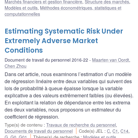
Marchés financiers et gestion financière
,
Structure des marchés
,
Modèles et outils
,
Méthodes économétriques, statistiques et
computationnelles
Estimating Systematic Risk Under
Extremely Adverse Market
Conditions
Document de travail du personnel 2016-22
Maarten van Oordt
,
Chen Zhou
Dans cet article, nous examinons l’estimation d’un modèle
de régression linéaire entre deux variables qui suivent des
lois de probabilité à queue épaisse lorsque la variable
explicative a des valeurs extrêmement faibles (ou élevées).
En exploitant la relation de dépendance entre les extrema
des deux variables, nous proposons un estimateur du
coefficient de régression.
Type(s) de contenu
:
Travaux de recherche du personnel
,
Documents de travail du personnel
Code(s) JEL
:
C
,
C1
,
C14
,
G
,
G0
,
G01
Thème(s) de recherche
:
Modèles et outils
,