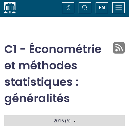
Accueil
Basculer
Togg
EN
Changez
la
navi
recherche
de
thème
C1 - Économétrie
et méthodes
statistiques :
généralités
2016 (6)