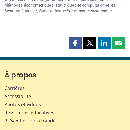
Méthodes économétriques, statistiques et computationnelles
,
Système financier
,
Stabilité financière et risque systémique
Partager
Partager
Partager
Part
cette
cette
cette
cette
page
page
page
page
sur
sur
sur
par
Facebook
X
LinkedIn
courr
À propos
Carrières
Accessibilité
Photos et vidéos
Ressources éducatives
Prévention de la fraude