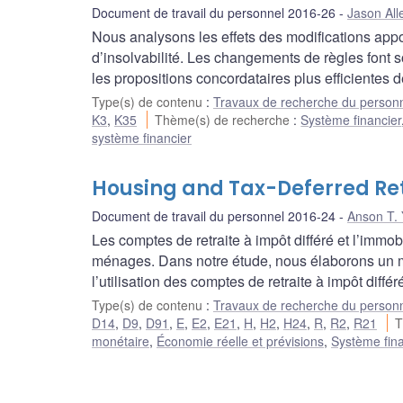
Document de travail du personnel 2016-26
Jason All
Nous analysons les effets des modifications apporté
d’insolvabilité. Les changements de règles font sor
les propositions concordataires plus efficientes de
Type(s) de contenu
:
Travaux de recherche du person
K3
,
K35
Thème(s) de recherche
:
Système financier
système financier
Housing and Tax-Deferred Re
Document de travail du personnel 2016-24
Anson T. 
Les comptes de retraite à impôt différé et l’immo
ménages. Dans notre étude, nous élaborons un mo
l’utilisation des comptes de retraite à impôt diff
Type(s) de contenu
:
Travaux de recherche du person
D14
,
D9
,
D91
,
E
,
E2
,
E21
,
H
,
H2
,
H24
,
R
,
R2
,
R21
T
monétaire
,
Économie réelle et prévisions
,
Système fina