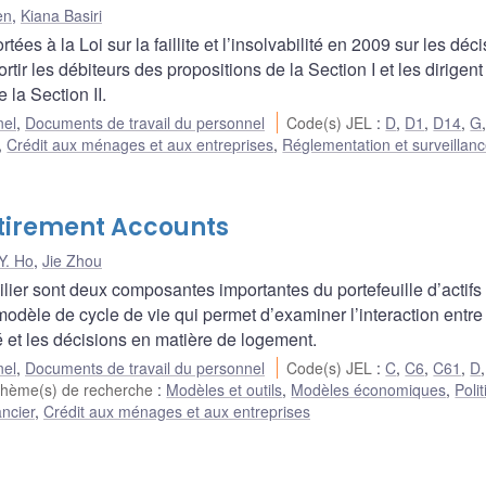
en
,
Kiana Basiri
es à la Loi sur la faillite et l’insolvabilité en 2009 sur les déc
tir les débiteurs des propositions de la Section I et les dirigent
 la Section II.
nel
,
Documents de travail du personnel
Code(s) JEL
:
D
,
D1
,
D14
,
G
,
Crédit aux ménages et aux entreprises
,
Réglementation et surveillan
tirement Accounts
Y. Ho
,
Jie Zhou
bilier sont deux composantes importantes du portefeuille d’actifs
dèle de cycle de vie qui permet d’examiner l’interaction entre
éré et les décisions en matière de logement.
nel
,
Documents de travail du personnel
Code(s) JEL
:
C
,
C6
,
C61
,
D
hème(s) de recherche
:
Modèles et outils
,
Modèles économiques
,
Poli
ncier
,
Crédit aux ménages et aux entreprises