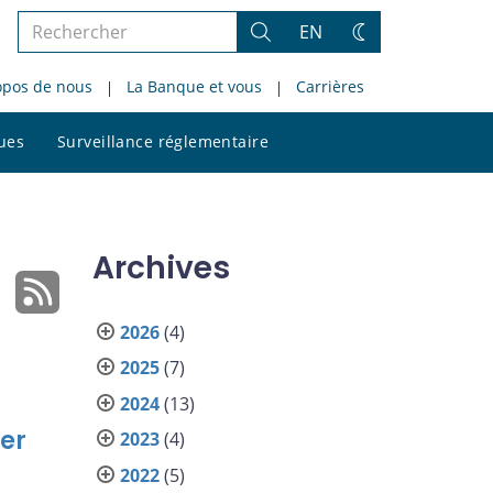
Rechercher
EN
Rechercher
Changez
dans
de
opos de nous
La Banque et vous
Carrières
le
thème
site
Rechercher
ques
Surveillance réglementaire
dans
le
site
Archives
2026
(4)
2025
(7)
2024
(13)
er
2023
(4)
2022
(5)