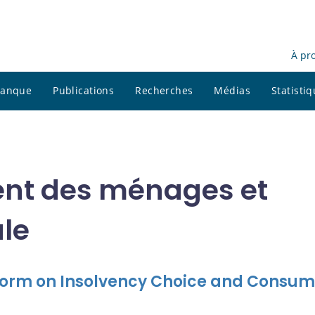
À pr
 banque
Publications
Recherches
Médias
Statisti
nt des ménages et
le
form on Insolvency Choice and Consum