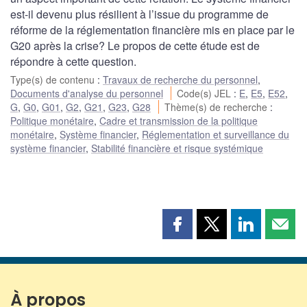
est-il devenu plus résilient à l’issue du programme de
réforme de la réglementation financière mis en place par le
G20 après la crise? Le propos de cette étude est de
répondre à cette question.
Type(s) de contenu
:
Travaux de recherche du personnel
,
Documents d'analyse du personnel
Code(s) JEL
:
E
,
E5
,
E52
,
G
,
G0
,
G01
,
G2
,
G21
,
G23
,
G28
Thème(s) de recherche
:
Politique monétaire
,
Cadre et transmission de la politique
monétaire
,
Système financier
,
Réglementation et surveillance du
système financier
,
Stabilité financière et risque systémique
Partager
Partager
Partager
Part
cette
cette
cette
cette
page
page
page
page
sur
sur
sur
par
Facebook
X
LinkedIn
courr
À propos