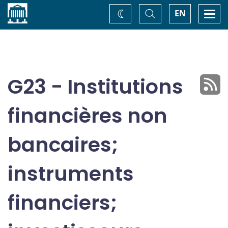
Accueil
Basculer
Togg
EN
Changez
la
navi
recherche
de
thème
G23 - Institutions
financières non
bancaires;
instruments
financiers;