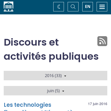
Accueil
Basculer
Togg
EN
Changez
la
navi
recherche
de
thème
Discours et
activités publiques
2016 (33)
juin (5)
Les technologies
17 juin 2016