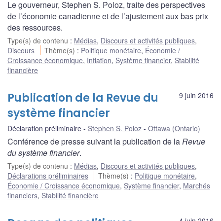
Le gouverneur, Stephen S. Poloz, traite des perspectives
de l’économie canadienne et de l’ajustement aux bas prix
des ressources.
Type(s) de contenu
:
Médias
,
Discours et activités publiques
,
Discours
Thème(s)
:
Politique monétaire
,
Économie /
Croissance économique
,
Inflation
,
Système financier
,
Stabilité
financière
Publication de la Revue du
9 juin 2016
système financier
Déclaration préliminaire
Stephen S. Poloz
Ottawa (Ontario)
Conférence de presse suivant la publication de la
Revue
du système financier
.
Type(s) de contenu
:
Médias
,
Discours et activités publiques
,
Déclarations préliminaires
Thème(s)
:
Politique monétaire
,
Économie / Croissance économique
,
Système financier
,
Marchés
financiers
,
Stabilité financière
4 juin 2016