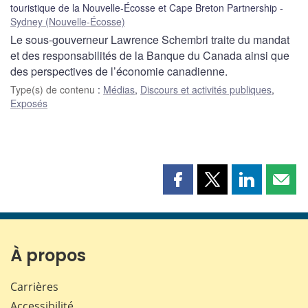
touristique de la Nouvelle-Écosse et Cape Breton Partnership
Sydney (Nouvelle-Écosse)
Le sous-gouverneur Lawrence Schembri traite du mandat
et des responsabilités de la Banque du Canada ainsi que
des perspectives de l’économie canadienne.
Type(s) de contenu
:
Médias
,
Discours et activités publiques
,
Exposés
Partager
Partager
Partager
Part
cette
cette
cette
cette
page
page
page
page
sur
sur
sur
par
Facebook
X
LinkedIn
courr
À propos
Carrières
Accessibilité