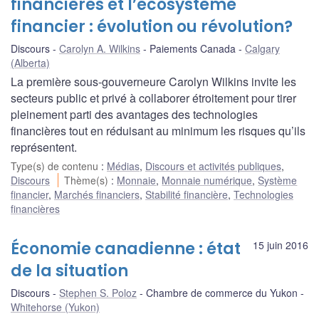
financières et l’écosystème
financier : évolution ou révolution?
Discours
Carolyn A. Wilkins
Paiements Canada
Calgary
(Alberta)
La première sous-gouverneure Carolyn Wilkins invite les
secteurs public et privé à collaborer étroitement pour tirer
pleinement parti des avantages des technologies
financières tout en réduisant au minimum les risques qu’ils
représentent.
Type(s) de contenu
:
Médias
,
Discours et activités publiques
,
Discours
Thème(s)
:
Monnaie
,
Monnaie numérique
,
Système
financier
,
Marchés financiers
,
Stabilité financière
,
Technologies
financières
Économie canadienne : état
15 juin 2016
de la situation
Discours
Stephen S. Poloz
Chambre de commerce du Yukon
Whitehorse (Yukon)