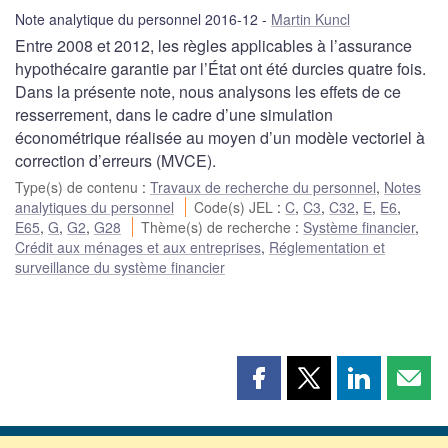
Note analytique du personnel 2016-12
Martin Kuncl
Entre 2008 et 2012, les règles applicables à l’assurance
hypothécaire garantie par l’État ont été durcies quatre fois.
Dans la présente note, nous analysons les effets de ce
resserrement, dans le cadre d’une simulation
économétrique réalisée au moyen d’un modèle vectoriel à
correction d’erreurs (MVCE).
Type(s) de contenu
:
Travaux de recherche du personnel
,
Notes
analytiques du personnel
Code(s) JEL
:
C
,
C3
,
C32
,
E
,
E6
,
E65
,
G
,
G2
,
G28
Thème(s) de recherche
:
Système financier
,
Crédit aux ménages et aux entreprises
,
Réglementation et
surveillance du système financier
Partager
Partager
Partager
Part
cette
cette
cette
cette
page
page
page
page