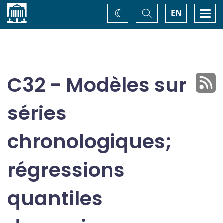
Accueil
Basculer
Togg
EN
Changez
la
navi
recherche
de
thème
C32 - Modèles sur
séries
chronologiques;
régressions
quantiles