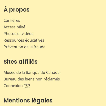
sur
sur
sur
par
Facebook
X
LinkedIn
courr
À propos
Carrières
Accessibilité
Photos et vidéos
Ressources éducatives
Prévention de la fraude
Sites affiliés
Musée de la Banque du Canada
Bureau des biens non réclamés
Connexion
FSP
Mentions légales