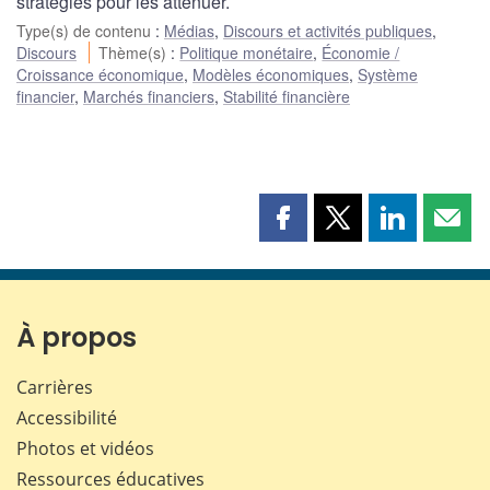
stratégies pour les atténuer.
Type(s) de contenu
:
Médias
,
Discours et activités publiques
,
Discours
Thème(s)
:
Politique monétaire
,
Économie /
Croissance économique
,
Modèles économiques
,
Système
financier
,
Marchés financiers
,
Stabilité financière
Partager
Partager
Partager
Part
cette
cette
cette
cette
page
page
page
page
sur
sur
sur
par
Facebook
X
LinkedIn
courr
À propos
Carrières
Accessibilité
Photos et vidéos
Ressources éducatives