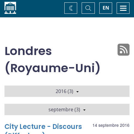
Accueil
Basculer
Togg
EN
Changez
la
navi
recherche
de
thème
Londres
(Royaume-Uni)
2016 (3)
septembre (3)
City Lecture - Discours
14 septembre 2016