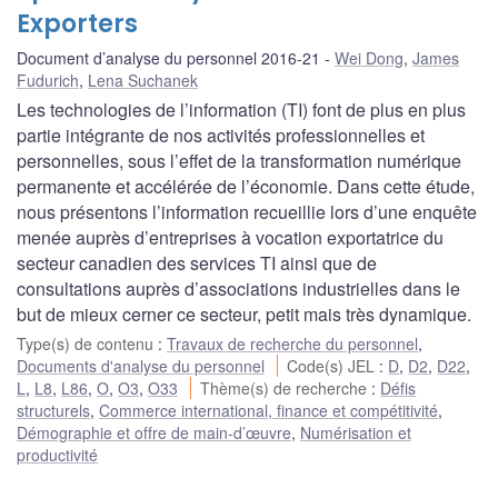
Exporters
Document d’analyse du personnel 2016-21
Wei Dong
,
James
Fudurich
,
Lena Suchanek
Les technologies de l’information (TI) font de plus en plus
partie intégrante de nos activités professionnelles et
personnelles, sous l’effet de la transformation numérique
permanente et accélérée de l’économie. Dans cette étude,
nous présentons l’information recueillie lors d’une enquête
menée auprès d’entreprises à vocation exportatrice du
secteur canadien des services TI ainsi que de
consultations auprès d’associations industrielles dans le
but de mieux cerner ce secteur, petit mais très dynamique.
Type(s) de contenu
:
Travaux de recherche du personnel
,
Documents d'analyse du personnel
Code(s) JEL
:
D
,
D2
,
D22
,
L
,
L8
,
L86
,
O
,
O3
,
O33
Thème(s) de recherche
:
Défis
structurels
,
Commerce international, finance et compétitivité
,
Démographie et offre de main-d’œuvre
,
Numérisation et
productivité