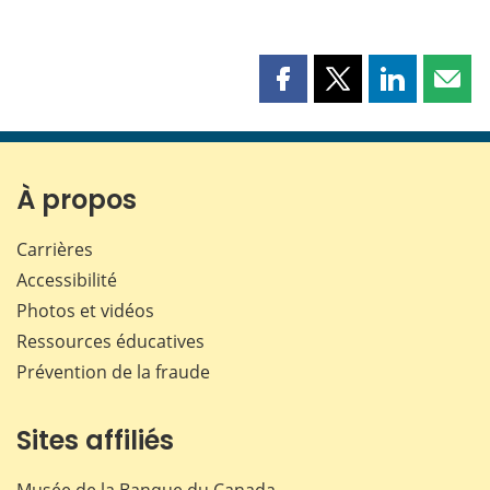
Partager
Partager
Partager
Part
cette
cette
cette
cette
page
page
page
page
sur
sur
sur
par
Facebook
X
LinkedIn
courr
À propos
Carrières
Accessibilité
Photos et vidéos
Ressources éducatives
Prévention de la fraude
Sites affiliés
Musée de la Banque du Canada