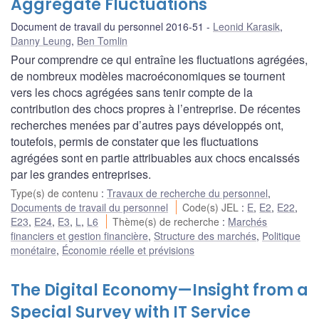
Aggregate Fluctuations
Document de travail du personnel 2016-51
Leonid Karasik
,
Danny Leung
,
Ben Tomlin
Pour comprendre ce qui entraîne les fluctuations agrégées,
de nombreux modèles macroéconomiques se tournent
vers les chocs agrégées sans tenir compte de la
contribution des chocs propres à l’entreprise. De récentes
recherches menées par d’autres pays développés ont,
toutefois, permis de constater que les fluctuations
agrégées sont en partie attribuables aux chocs encaissés
par les grandes entreprises.
Type(s) de contenu
:
Travaux de recherche du personnel
,
Documents de travail du personnel
Code(s) JEL
:
E
,
E2
,
E22
,
E23
,
E24
,
E3
,
L
,
L6
Thème(s) de recherche
:
Marchés
financiers et gestion financière
,
Structure des marchés
,
Politique
monétaire
,
Économie réelle et prévisions
The Digital Economy—Insight from a
Special Survey with IT Service