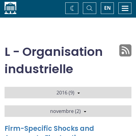
Accueil
Basculer
Togg
EN
Changez
la
navi
recherche
de
thème
L - Organisation
industrielle
2016 (9)
novembre (2)
Firm-Specific Shocks and