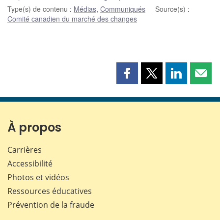
Type(s) de contenu
:
Médias
,
Communiqués
Source(s)
:
Comité canadien du marché des changes
Partager
Partager
Partager
Part
cette
cette
cette
cette
page
page
page
page
sur
sur
sur
par
Facebook
X
LinkedIn
courr
À propos
Carrières
Accessibilité
Photos et vidéos
Ressources éducatives
Prévention de la fraude