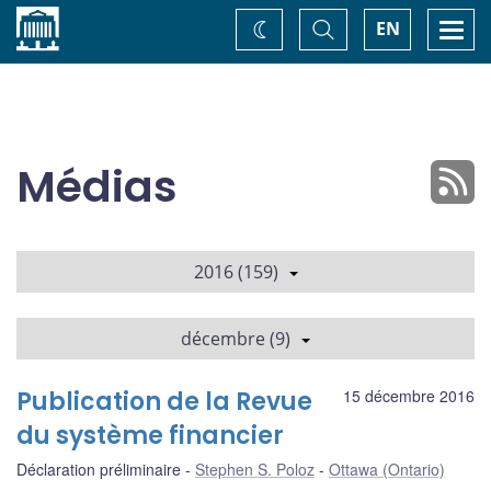
Accueil
Basculer
Togg
EN
Changez
la
navi
recherche
de
thème
Médias
2016 (159)
décembre (9)
Publication de la Revue
15 décembre 2016
du système financier
Déclaration préliminaire
Stephen S. Poloz
Ottawa (Ontario)