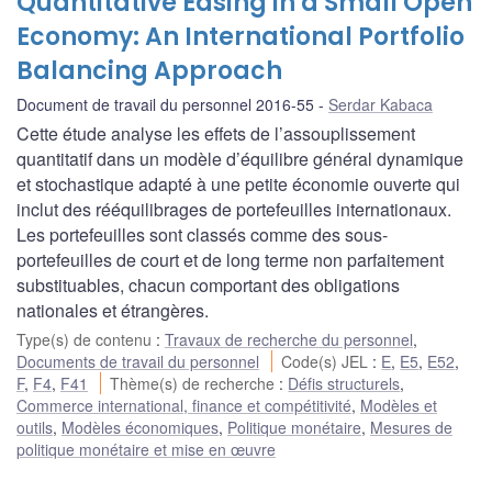
Quantitative Easing in a Small Open
Economy: An International Portfolio
Balancing Approach
Document de travail du personnel 2016-55
Serdar Kabaca
Cette étude analyse les effets de l’assouplissement
quantitatif dans un modèle d’équilibre général dynamique
et stochastique adapté à une petite économie ouverte qui
inclut des rééquilibrages de portefeuilles internationaux.
Les portefeuilles sont classés comme des sous-
portefeuilles de court et de long terme non parfaitement
substituables, chacun comportant des obligations
nationales et étrangères.
Type(s) de contenu
:
Travaux de recherche du personnel
,
Documents de travail du personnel
Code(s) JEL
:
E
,
E5
,
E52
,
F
,
F4
,
F41
Thème(s) de recherche
:
Défis structurels
,
Commerce international, finance et compétitivité
,
Modèles et
outils
,
Modèles économiques
,
Politique monétaire
,
Mesures de
politique monétaire et mise en œuvre