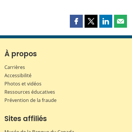
Partager
Partager
Partager
Part
cette
cette
cette
cette
page
page
page
page
sur
sur
sur
par
Facebook
X
LinkedIn
courr
À propos
Carrières
Accessibilité
Photos et vidéos
Ressources éducatives
Prévention de la fraude
Sites affiliés
Musée de la Banque du Canada