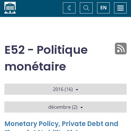
Accueil
Basculer
Togg
EN
Changez
la
navi
recherche
de
thème
E52 - Politique
monétaire
2016 (16)
décembre (2)
Monetary Policy, Private Debt and