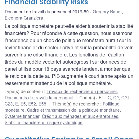
Financial Stability Risks
Document de travail du personnel 2016-59
Gregory Bauer
,
Eleonora Granziera
La politique monétaire peut-elle aider à soutenir la stabilité
financière? Pour répondre à cette question, nous estimons
l’incidence qu’un choc de politique monétaire aurait sur le
levier financier du secteur privé et sur la probabilité de voir
survenir une crise financière. Les fonctions de réaction
tirées du modèle vectoriel autorégressif sur données de
panel utilisé pour 18 pays avancés tendent à montrer que
le ratio de la dette au PIB augmente à court terme après un
resserrement inattendu de la politique monétaire.
Type(s) de contenu
:
Travaux de recherche du personnel
,
Documents de travail du personnel
Code(s) JEL
:
C
,
C2
,
C21
,
C23
,
E
,
E5
,
E52
,
E58
Thème(s) de recherche
:
Politique
monétaire
,
Cadre et transmission de la politique monétaire
,
Système financier
,
Crédit aux ménages et aux entreprises
,
Stabilité financière et risque systémique