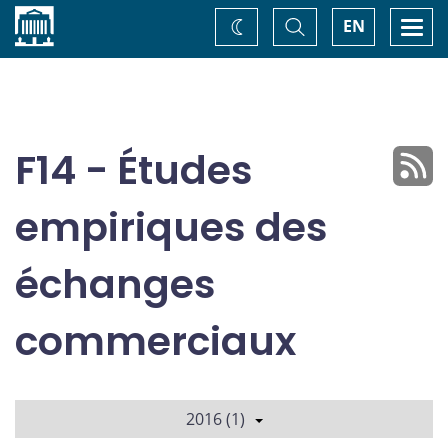
Accueil
Basculer
Togg
EN
Changez
la
navi
recherche
de
thème
F14 - Études
empiriques des
échanges
commerciaux
2016 (1)