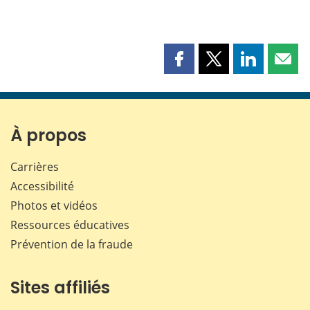
Partager
Partager
Partager
Part
cette
cette
cette
cette
page
page
page
page
sur
sur
sur
par
Facebook
X
LinkedIn
courr
À propos
Carrières
Accessibilité
Photos et vidéos
Ressources éducatives
Prévention de la fraude
Sites affiliés