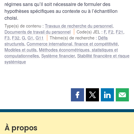
régimes sans qu’il soit nécessaire de formuler des
hypothèses spécifiques au contexte ou à l’échantillon
choisi.
Type(s) de contenu
:
Travaux de recherche du personnel
,
Documents de travail du personnel
Code(s) JEL
:
F
,
F2
,
F21
,
F3
,
F32
,
G
,
G1
,
G11
Thème(s) de recherche
:
Défis
structurels
,
Commerce international, finance et compétitivité
,
Modèles et outils
,
Méthodes économétriques, statistiques et
computationnelles
,
Système financier
,
Stabilité financière et risque
systémique
Partager
Partager
Partager
Part
cette
cette
cette
cette
page
page
page
page
sur
sur
sur
par
Facebook
X
LinkedIn
courr
À propos