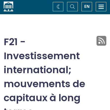
Accueil
Basculer
Togg
EN
Changez
la
navi
recherche
de
thème
F21 -
Investissement
international;
mouvements de
capitaux à long