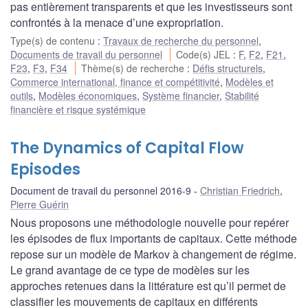
pas entièrement transparents et que les investisseurs sont
confrontés à la menace d’une expropriation.
Type(s) de contenu
:
Travaux de recherche du personnel
,
Documents de travail du personnel
Code(s) JEL
:
F
,
F2
,
F21
,
F23
,
F3
,
F34
Thème(s) de recherche
:
Défis structurels
,
Commerce international, finance et compétitivité
,
Modèles et
outils
,
Modèles économiques
,
Système financier
,
Stabilité
financière et risque systémique
The Dynamics of Capital Flow
Episodes
Document de travail du personnel 2016-9
Christian Friedrich
,
Pierre Guérin
Nous proposons une méthodologie nouvelle pour repérer
les épisodes de flux importants de capitaux. Cette méthode
repose sur un modèle de Markov à changement de régime.
Le grand avantage de ce type de modèles sur les
approches retenues dans la littérature est qu’il permet de
classifier les mouvements de capitaux en différents