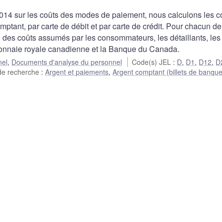
2014 sur les coûts des modes de paiement, nous calculons les c
ptant, par carte de débit et par carte de crédit. Pour chacun de
es coûts assumés par les consommateurs, les détaillants, les
la Monnaie royale canadienne et la Banque du Canada.
nel
,
Documents d'analyse du personnel
Code(s) JEL
:
D
,
D1
,
D12
,
D
de recherche
:
Argent et paiements
,
Argent comptant (billets de banque