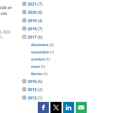
2021
(7)
oûts en
2020
(8)
 ces
2019
(4)
2018
(7)
2
,
D23
,
)
,
2017
(6)
décembre
(2)
novembre
(1)
octobre
(1)
mars
(1)
février
(1)
2016
(6)
2015
(2)
2012
(1)
Partager
Partager
Partager
Partager