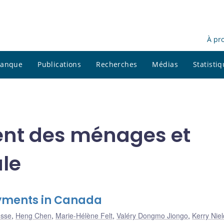
À pr
 banque
Publications
Recherches
Médias
Statisti
nt des ménages et
le
ayments in Canada
osse
,
Heng Chen
,
Marie-Hélène Felt
,
Valéry Dongmo Jiongo
,
Kerry Niel