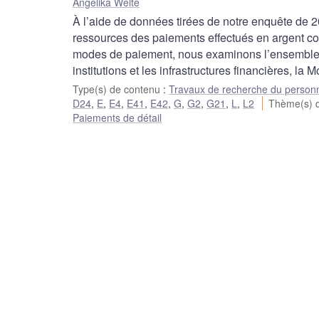
Angelika Welte
À l’aide de données tirées de notre enquête de 
ressources des paiements effectués en argent com
modes de paiement, nous examinons l’ensemble d
institutions et les infrastructures financières, 
Type(s) de contenu
:
Travaux de recherche du person
D24
,
E
,
E4
,
E41
,
E42
,
G
,
G2
,
G21
,
L
,
L2
Thème(s) 
Paiements de détail