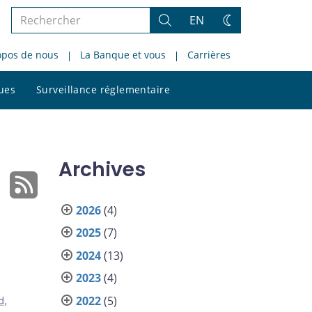
Rechercher
EN
Rechercher
Changez
dans
de
opos de nous
La Banque et vous
Carrières
le
thème
site
Rechercher
ques
Surveillance réglementaire
dans
le
site
Archives
2026
(4)
2025
(7)
2024
(13)
2023
(4)
2022
(5)
d
,