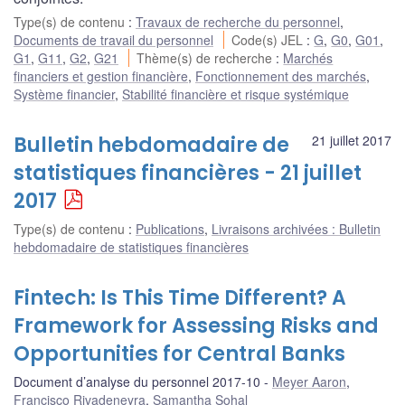
Type(s) de contenu
:
Travaux de recherche du personnel
,
Documents de travail du personnel
Code(s) JEL
:
G
,
G0
,
G01
,
G1
,
G11
,
G2
,
G21
Thème(s) de recherche
:
Marchés
financiers et gestion financière
,
Fonctionnement des marchés
,
Système financier
,
Stabilité financière et risque systémique
Bulletin hebdomadaire de
21 juillet 2017
statistiques financières - 21 juillet
2017
Type(s) de contenu
:
Publications
,
Livraisons archivées : Bulletin
hebdomadaire de statistiques financières
Fintech: Is This Time Different? A
Framework for Assessing Risks and
Opportunities for Central Banks
Document d’analyse du personnel 2017-10
Meyer Aaron
,
Francisco Rivadeneyra
,
Samantha Sohal