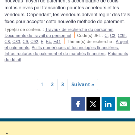
nouveau moyen de paiement s’accompagne de coûts
moins élevés par transaction pour les acheteurs et les
vendeurs. Cependant, les vendeurs doivent régler des frais
fixes pour accepter cette nouvelle méthode de paiement.
Type(s) de contenu
:
Travaux de recherche du personnel
,
Documents de travail du personnel
Code(s) JEL
:
C
,
C3
,
C35
,
C8
,
C83
,
C9
,
C92
,
E
,
E4
,
E41
Thème(s) de recherche
:
Argent
et paiements
,
Actifs numériques et technologies financières
,
Infrastructures de paiement et de marchés financiers
,
Paiements
de détail
1
2
3
Suivant »
Partager
Partager
Partager
Part
cette
cette
cette
cette
page
page
page
page
sur
sur
sur
par
Facebook
X
LinkedIn
courr