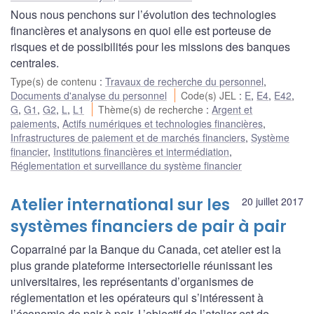
Nous nous penchons sur l’évolution des technologies
financières et analysons en quoi elle est porteuse de
risques et de possibilités pour les missions des banques
centrales.
Type(s) de contenu
:
Travaux de recherche du personnel
,
Documents d'analyse du personnel
Code(s) JEL
:
E
,
E4
,
E42
,
G
,
G1
,
G2
,
L
,
L1
Thème(s) de recherche
:
Argent et
paiements
,
Actifs numériques et technologies financières
,
Infrastructures de paiement et de marchés financiers
,
Système
financier
,
Institutions financières et intermédiation
,
Réglementation et surveillance du système financier
Atelier international sur les
20 juillet 2017
systèmes financiers de pair à pair
Coparrainé par la Banque du Canada, cet atelier est la
plus grande plateforme intersectorielle réunissant les
universitaires, les représentants d’organismes de
réglementation et les opérateurs qui s’intéressent à
l’économie de pair à pair. L’objectif de l’atelier est de