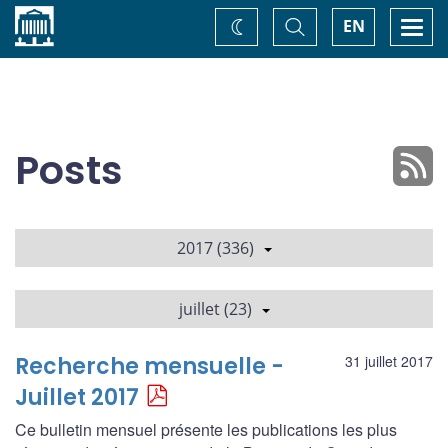
Accueil
Basculer
Togg
EN
Changez
la
navi
recherche
de
thème
Posts
2017 (336)
juillet (23)
Recherche mensuelle -
31 juillet 2017
Juillet 2017
Ce bulletin mensuel présente les publications les plus