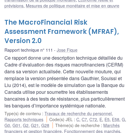
prévisions
,
Mesures de politique monétaire et mise en œuvre
The MacroFinancial Risk
Assessment Framework (MFRAF),
Version 2.0
Rapport technique n° 111
Jose Fique
Ce rapport donne une description technique détaillée du
Cadre d’évaluation des risques macrofinanciers (CERM)
dans sa version actualisée. Cette nouvelle mouture, qui
remplace la version présentée dans Gauthier, Souissi et
Liu (2014), est le modèle de simulation que la Banque du
Canada utilise pour soumettre les établissements
bancaires à des tests de résistance, plus particulièrement
les banques d’importance systémique nationale.
Type(s) de contenu
:
Travaux de recherche du personnel
,
Rapports techniques
Code(s) JEL
:
C
,
C7
,
C72
,
E
,
E5
,
E58
,
G
,
G0
,
G01
,
G2
,
G21
,
G28
Thème(s) de recherche
:
Marchés
financiers et gestion financière
,
Fonctionnement des marchés
,