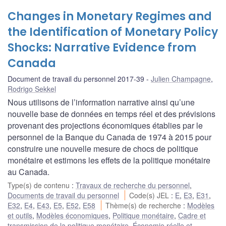
Changes in Monetary Regimes and
the Identification of Monetary Policy
Shocks: Narrative Evidence from
Canada
Document de travail du personnel 2017-39
Julien Champagne
,
Rodrigo Sekkel
Nous utilisons de l’information narrative ainsi qu’une
nouvelle base de données en temps réel et des prévisions
provenant des projections économiques établies par le
personnel de la Banque du Canada de 1974 à 2015 pour
construire une nouvelle mesure de chocs de politique
monétaire et estimons les effets de la politique monétaire
au Canada.
Type(s) de contenu
:
Travaux de recherche du personnel
,
Documents de travail du personnel
Code(s) JEL
:
E
,
E3
,
E31
,
E32
,
E4
,
E43
,
E5
,
E52
,
E58
Thème(s) de recherche
:
Modèles
et outils
,
Modèles économiques
,
Politique monétaire
,
Cadre et
transmission de la politique monétaire
,
Économie réelle et