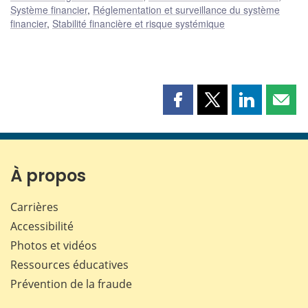
Système financier
,
Réglementation et surveillance du système
financier
,
Stabilité financière et risque systémique
Partager
Partager
Partager
Part
cette
cette
cette
cette
page
page
page
page
sur
sur
sur
par
Facebook
X
LinkedIn
courr
À propos
Carrières
Accessibilité
Photos et vidéos
Ressources éducatives
Prévention de la fraude