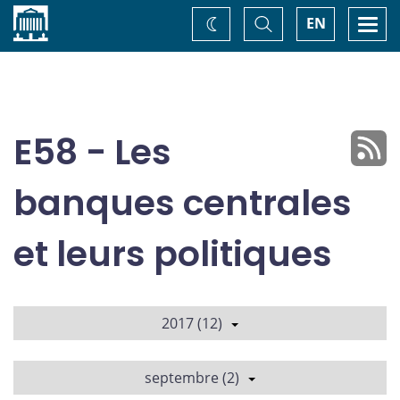
Accueil
Basculer
Togg
EN
Changez
la
navi
recherche
de
thème
E58 - Les
banques centrales
et leurs politiques
2017 (12)
septembre (2)